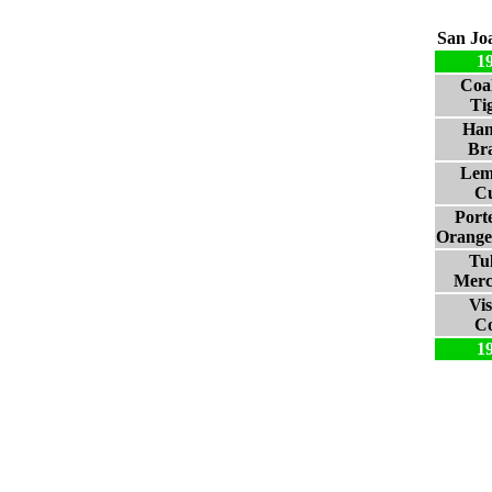
San Jo
1
Coa
Ti
Han
Br
Lem
C
Porte
Orange
Tu
Merc
Vis
Co
1