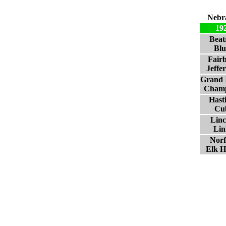
Nebr
19
Beat
Blu
Fair
Jeffe
Grand 
Champ
Hast
Cu
Linc
Lin
Norf
Elk H